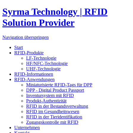
Syrma Technology | RFID
Solution Provider
Navigation überspringen
Start
RFID-Produkte
LF-Technologie
HF/NFC-Technologie
UHF-Technologie
RFID-Informationen
RFID-Anwendungen
Miniaturisierte RFID-Tags für DPP
DPP - Digital Product Passport
Inventursystem mit RFID
Produkt-Authentizität
RFID in der Bestandsverwaltung
RFID im Gesundheitswesen
RFID in der Tieridentifikation
Zugangskontrolle mit RFID
Unternehmen
Kontakt