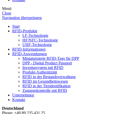
Menü
Close
Navigation überspringen
Start
RFID-Produkte
LF-Technologie
HF/NFC-Technologie
UHF-Technologie
RFID-Informationen
RFID-Anwendungen
Miniaturisierte RFID-Tags für DPP
DPP - Digital Product Passport
Inventursystem mit RFID
Produkt-Authentizität
RFID in der Bestandsverwaltung
RFID im Gesundheitswesen
RFID in der Tieridentifikation
Zugangskontrolle mit RFID
Unternehmen
Kontakt
Deutschland
Phone: +49 89 235 431 25