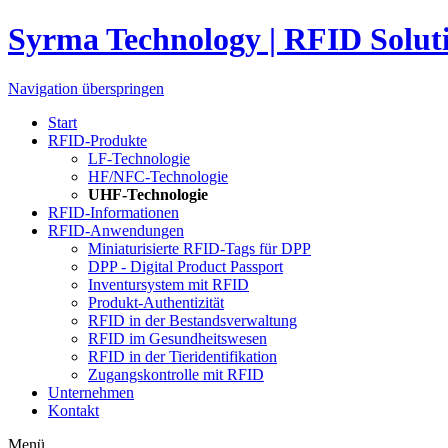
Syrma Technology | RFID Solut
Navigation überspringen
Start
RFID-Produkte
LF-Technologie
HF/NFC-Technologie
UHF-Technologie
RFID-Informationen
RFID-Anwendungen
Miniaturisierte RFID-Tags für DPP
DPP - Digital Product Passport
Inventursystem mit RFID
Produkt-Authentizität
RFID in der Bestandsverwaltung
RFID im Gesundheitswesen
RFID in der Tieridentifikation
Zugangskontrolle mit RFID
Unternehmen
Kontakt
Menü