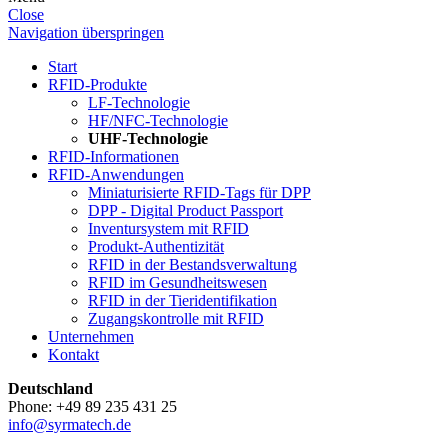
Close
Navigation überspringen
Start
RFID-Produkte
LF-Technologie
HF/NFC-Technologie
UHF-Technologie
RFID-Informationen
RFID-Anwendungen
Miniaturisierte RFID-Tags für DPP
DPP - Digital Product Passport
Inventursystem mit RFID
Produkt-Authentizität
RFID in der Bestandsverwaltung
RFID im Gesundheitswesen
RFID in der Tieridentifikation
Zugangskontrolle mit RFID
Unternehmen
Kontakt
Deutschland
Phone: +49 89 235 431 25
info@syrmatech.de